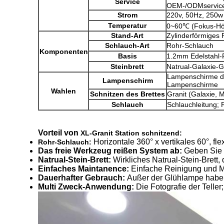
Service
OEM-/ODMservic
Strom
220v, 50Hz, 250w
Temperatur
0~60℃ (Fokus-Hö
Stand-Art
Zylinderförmiges 
Schlauch-Art
Rohr-Schlauch
Komponenten
Basis
1.2mm Edelstahl
Steinbrett
Natrual-Galaxie-G
Lampenschirme de
Lampenschirm
Lampenschirme
Wahlen
Schnitzen des Brettes
Granit (Galaxie, 
Schlauch
Schlauchleitung;
Vorteil von
XL-Granit Station schnitzend:
Horizontale 360° x vertikales 60°, fl
Rohr-Schlauch:
Das freie Werkzeug reißen System ab:
Geben Sie 
Natrual-Stein-Brett:
Wirkliches Natrual-Stein-Brett,
Einfaches Maintanence:
Einfache Reinigung und 
Dauerhafter Gebrauch:
Außer der Glühlampe haben
Multi Zweck-Anwendung:
Die Fotografie der Telle