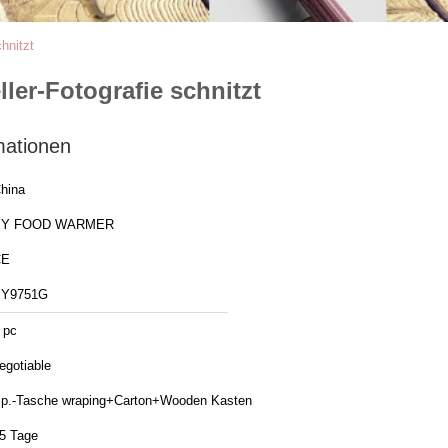
hnitzt
ller-Fotografie schnitzt
mationen
hina
BY FOOD WARMER
CE
Y9751G
 pc
egotiable
p.-Tasche wraping+Carton+Wooden Kasten
5 Tage