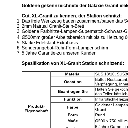
Goldene gekennzeichnete der Galaxie-Granit-elekt
Gut, XL-Granit zu kennen, der Station schnitzt:
Das freie Werkzeug bauen zusammen,/bauen das Sch
2mm Natrual Granit-Stein-Brett
Goldene Farbhitze-Lampen-Supermatch-Schwarz-Galax
Ø500mm großer Arbeitsbereich mit bis zu Heizung
Starke Edelstahl-Extrabasis
Sonderangebot-Rohr-Form-Lampenschirm
5 Jahre Garantie-zu unseren Kunden
Spezifikation von
XL-Granit Station schnitzend:
Material
SUS 18/10, SUS304
Buffet-Restaurant,
Occation
Verpflegung, Inne
Halten Sie gekoch
Beantragen Sie
das Teller-köstlic
Funktion
Infrarotlicht-Heiz
Goldener Lampens
Produkt-
Farbe
Granit
Eigenschaft
Form
Rund
Maße
Ø500 x 750 Millim
5 Jahre Garanti