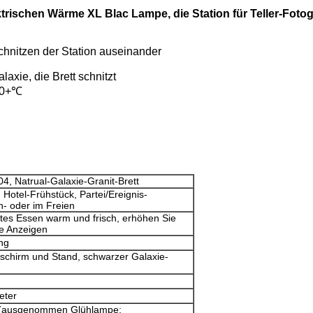
rischen Wärme XL Blac Lampe, die Station für Teller-Fotogr
nitzen der Station auseinander
ie, die Brett schnitzt
 60+℃
, Natrual-Galaxie-Granit-Brett
 Hotel-Frühstück, Partei/Ereignis-
n- oder im Freien
tes Essen warm und frisch, erhöhen Sie
he Anzeigen
ung
chirm und Stand, schwarzer Galaxie-
eter
e-(ausgenommen Glühlampe;