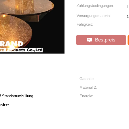
Zahlungsbedingungen:
T
Versorgungsmaterial-
1
Fähigkeit:
Bestpreis
Garantie:
Material 2:
uf Standortumhüllung
Energie:
nitzt