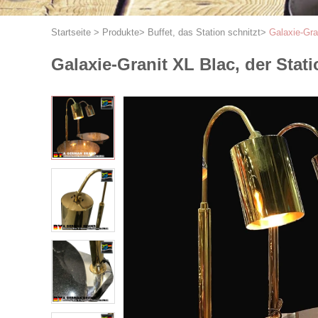
Startseite
>
Produkte
>
Buffet, das Station schnitzt
>
Galaxie-Gran
Galaxie-Granit XL Blac, der Stati