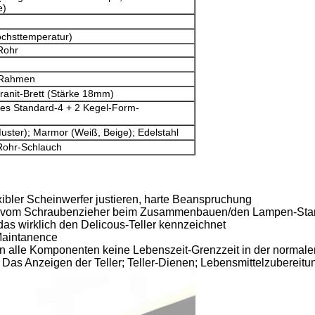
e)
chsttemperatur)
Rohr
-Rahmen
ranit-Brett (Stärke 18mm)
s Standard-4 + 2 Kegel-Form-
Muster); Marmor (Weiß, Beige); Edelstahl
 Rohr-Schlauch
exibler Scheinwerfer justieren, harte Beanspruchung
vom Schraubenzieher beim Zusammenbauen/den Lampen-Stan
 das wirklich den Delicous-Teller kennzeichnet
Maintanence
 alle Komponenten keine Lebenszeit-Grenzzeit in der normale
r; Das Anzeigen der Teller; Teller-Dienen; Lebensmittelzubereit