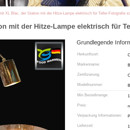
it XL Blac, der Station mit der Hitze-Lampe elektrisch für Teller-Fotografie sc
on mit der Hitze-Lampe elektrisch für Te
Grundlegende Infor
Herkunftsort:
C
Markenname:
Zertifizierung:
Modellnummer:
B
Min Bestellmenge:
1
Preis:
n
Verpackung Informationen:
P
Lieferzeit:
1